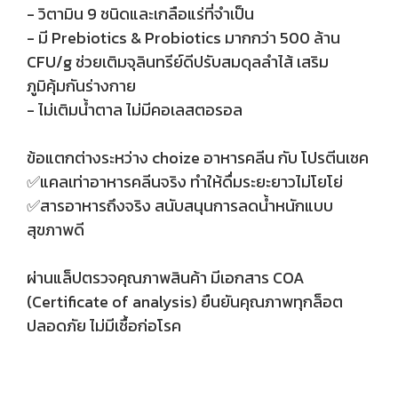
- วิตามิน 9 ชนิดและเกลือแร่ที่จำเป็น
- มี Prebiotics & Probiotics มากกว่า 500 ล้าน
CFU/g ช่วยเติมจุลินทรีย์ดีปรับสมดุลลำไส้ เสริม
ภูมิคุ้มกันร่างกาย
- ไม่เติมน้ำตาล ไม่มีคอเลสตอรอล
ข้อแตกต่างระหว่าง choize อาหารคลีน กับ โปรตีนเชค
✅แคลเท่าอาหารคลีนจริง ทำให้ดื่มระยะยาวไม่โยโย่
✅สารอาหารถึงจริง สนับสนุนการลดน้ำหนักแบบ
สุขภาพดี
ผ่านแล็ปตรวจคุณภาพสินค้า มีเอกสาร COA
(Certificate of analysis) ยืนยันคุณภาพทุกล็อต
ปลอดภัย ไม่มีเชื้อก่อโรค