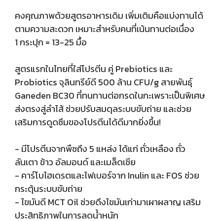
คงคุณภาพด้วยสูตรอาหารเดิม เพิ่มเติมคือแบ่งทานได้
ตามความสะดวก เหมาะสำหรับคนที่เน้นทานต่อเนื่อง
1 กระปุก = 13-25 มื้อ
สูตรแรกในไทยที่ใส่โปรตีน คู่ Prebiotics และ
Probiotics จุลินทรีย์ดี 500 ล้าน CFU/g สายพันธ์ุ
Ganeden BC30 ที่ทนทานต่อกรดในกะเพราะเป็นพิเศษ
ส่งตรงสู่ลำไส้ ช่วยปรับสมดุลระบบขับถ่าย และช่วย
เสริมการดูดซึมของโปรตีนได้ดีมากยิ่งขึ้น!
- มีโปรตีนจากพืชถึง 5 แหล่ง ได้แก่ ถั่วเหลือง ถั่ว
ลันเตา ข้าว อัลมอนด์ และเมล็ดเชีย
- คาร์โบไฮเดรตและไฟเบอร์จาก Inulin และ FOS ช่วย
กระตุ้นระบบขับถ่าย
- ไขมันดี MCT Oil ช่วยดึงไขมันเก่ามาเผาผลาญ เสริม
ประสิทธิภาพในการลดน้ำหนัก