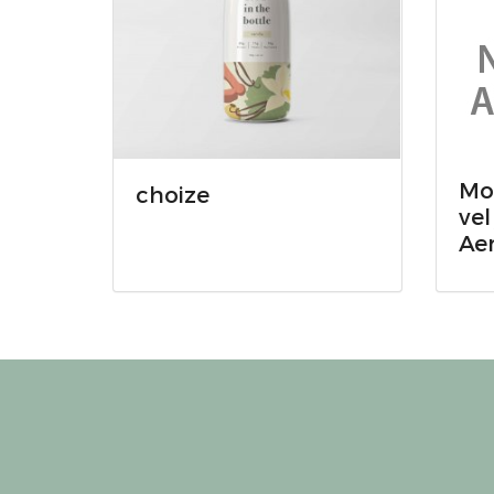
Mo
choize
vel
Ae