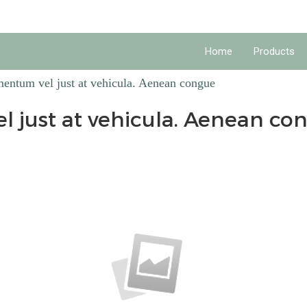
Home
Products
entum vel just at vehicula. Aenean congue
 just at vehicula. Aenean co