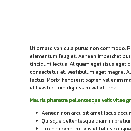
Ut ornare vehicula purus non commodo. Pell
elementum feugiat. Aenean imperdiet purus v
tincidunt lectus. Aliquam eget risus eget 
consectetur at, vestibulum eget magna. Al
lectus. Morbi hendrerit sapien vel enim mat
elit vestibulum dignissim vel et urna.
Mauris pharetra pellentesque velit vitae gr
Aenean non arcu sit amet lacus accum
Quisque pellentesque diam in preti
Proin bibendum felis et tellus congue,