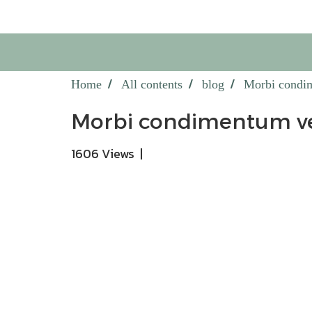
Home
All contents
blog
Morbi condim
Morbi condimentum vel
1606 Views
|