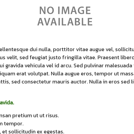
entesque dui nulla, porttitor vitae augue vel, sollicit
elit, sed feugiat justo fringilla vitae. Praesent liber
dui gravida vehicula vel id arcu. Sed pulvinar malesuada
iquam erat volutpat. Nulla augue eros, tempor ut massa
tis, sed consectetur mauris auctor. Nulla in eros sed l
avida.
san pretium ut ut risus.
um tempor.
 et sollicitudin ex egestas.