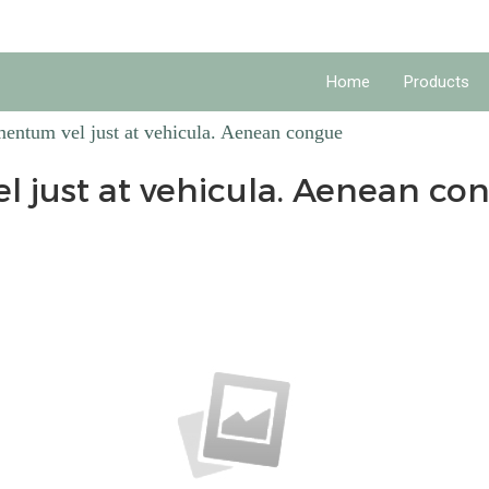
Home
Products
entum vel just at vehicula. Aenean congue
 just at vehicula. Aenean co