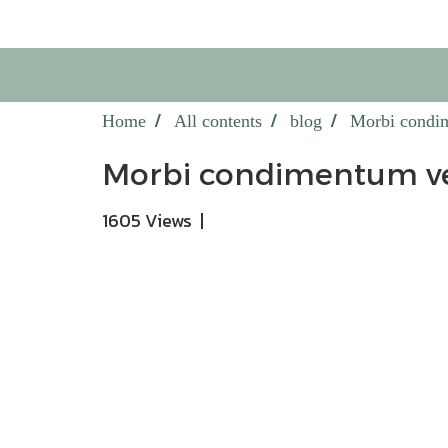
Home
All contents
blog
Morbi condim
Morbi condimentum vel
1605 Views
|