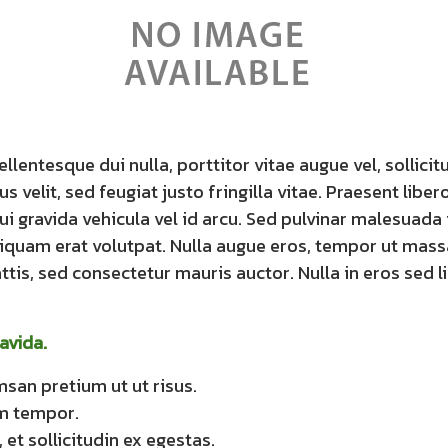
entesque dui nulla, porttitor vitae augue vel, sollicit
elit, sed feugiat justo fringilla vitae. Praesent liber
dui gravida vehicula vel id arcu. Sed pulvinar malesuada
iquam erat volutpat. Nulla augue eros, tempor ut massa
tis, sed consectetur mauris auctor. Nulla in eros sed l
avida.
san pretium ut ut risus.
um tempor.
 et sollicitudin ex egestas.