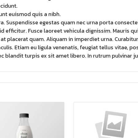
ncidunt.
unt euismod quis a nibh.
rra. Suspendisse egestas quam nec urna porta consecte
id efficitur. Fusce laoreet vehicula dignissim. Mauris qui
at placerat quam. Aliquam in imperdiet urna. Curabitur 
aculis. Etiam eu ligula venenatis, feugiat tellus vitae, p
 blandit turpis ex sit amet libero. In rutrum pulvinar ju