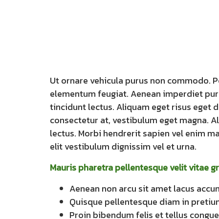
Ut ornare vehicula purus non commodo. Pell
elementum feugiat. Aenean imperdiet purus v
tincidunt lectus. Aliquam eget risus eget 
consectetur at, vestibulum eget magna. Al
lectus. Morbi hendrerit sapien vel enim mat
elit vestibulum dignissim vel et urna.
Mauris pharetra pellentesque velit vitae gr
Aenean non arcu sit amet lacus accum
Quisque pellentesque diam in preti
Proin bibendum felis et tellus congue,